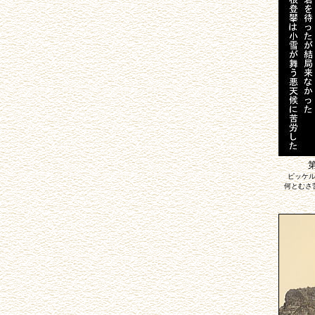
ピッケ
何とむさ