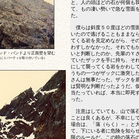
と、人の頭ほどの石が何個も
て、もの凄い勢いで急な雪面
た。
僕らは斜度５０度ほどの雪面
いたので逃げることもままな
てくる岩を見定めながら、そ
わすしかなかった。それでも
ンド・バンドより正面壁を望む
いと判断したのか、先輩のＹ
央に１パーティが取り付いている）
ていたザックを手に持ち、そ
にして襲ってくる岩をかわし
うちの一つがザックに激突し
さんは無事だった。ザックを
は賢明な判断だったようだ。
当たっていれば、本当に即死
った。
注意はしていても、山で落石
ことは良くあるが、不幸にし
場合は、「落（らく）～」と
て、下にいる者に危険を知ら
限のルールだ。この時の落石