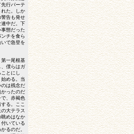
て先行パーテ
された。しか
の警告も発せ
な連中だ。下
い事態だった
パンチを食ら
急いで急登を
第一尾根基
し、僕らはガ
ることにし
り始める。当
いのは残念だ
無かったのだ
チで、赤褐色
着する。ここ
上の大テラス
の眺めはなか
り付いている
わかるのだ。