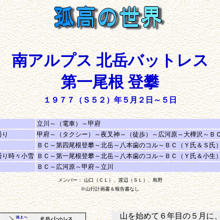
南アルプス 北岳バットレス
第一尾根 登攀
１９７７（Ｓ５２）年５月２日～５日
立川～（電車）～甲府
曇り
甲府～（タクシー）～夜叉神～（徒歩）～広河原～大樺沢～Ｂ
ＢＣ～第四尾根登攀～北岳～八本歯のコル～ＢＣ（Ｙ氏＆Ｓ氏
曇り時々小雪
ＢＣ～第一尾根登攀～北岳～八本歯のコル～ＢＣ（Ｙ氏＆小生
ＢＣ～広河原～甲府～立川
メンバー： 山口（ＣＬ）、渡辺（ＳＬ）、島野
※山行計画書＆報告書なし
山を始めて６年目の５月に、