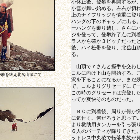
小休止後、登攀を再開するが
小雪が舞い始める。左右が切
上のナイフリッジを慎重に登
ハングの下のギャップに出る
ーハングを乗り越し、さらに
ジを登って、登攀終了点に到
ラスから確か３ピッチだった
後、ハイ松帯を登り、北岳山
る。
山頂でＹさんと握手を交わし
コルに向け下山を開始する。
登攀を終え北岳山頂にて
沢を下ることになるが、まだ
で、コルよりグリセードにて
この時のグリセードは完登し
ってか爽快そのものだった。
ＢＣに到着後、周りが何か慌
に気付く。何だろうと思って
より救助用タンカーを引っ張
６人のパーティが降りてきた
ットレス中央稜で転落事故が