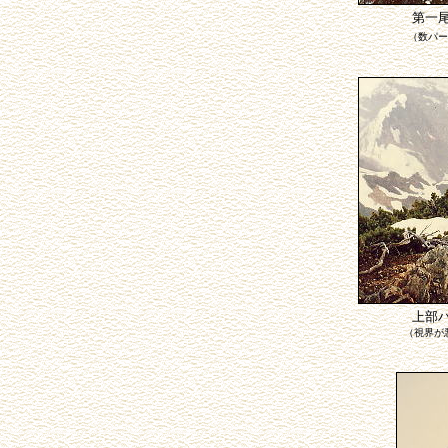
第一
（数パー
上部
（視界が