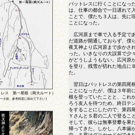
バットレスに行くことになっ
は、仕事の都合で一日遅れて
ことで、僕たち３人は、先に
ことになった。
広河原まで車で入る予定であ
だ道路が開通しておらず、僕
夜叉神より広河原まで歩かさ
った。いきなりの大誤算で少
がどうしようもない。広河原
を登り、残雪が切れた地点に
た。
翌日はバットレスの第四尾根
ことになったが、僕は３年前
トレス 第一尾根（商大ルート）
根を登っていたことと、これ
）
ータ故、参考程度に留めて下さい
ろう友人を待つため、終日テ
をすることにしたので、第四
ＹさんとＳ君の二人で登るこ
そして、彼らは無事登攀を果
帰ってきた。しかし、八本歯
中、Ｓ君はグリセードができ