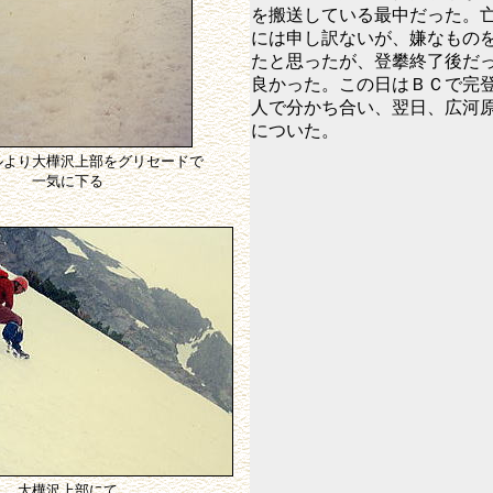
を搬送している最中だった。
には申し訳ないが、嫌なもの
たと思ったが、登攀終了後だ
良かった。この日はＢＣで完
人で分かち合い、翌日、広河
についた。
ルより大樺沢上部をグリセードで
一気に下る
大樺沢上部にて