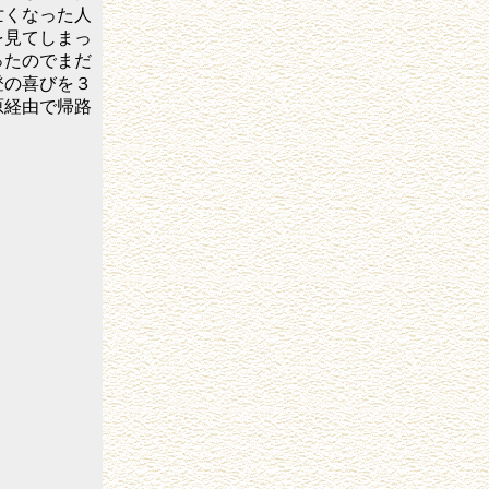
亡くなった人
を見てしまっ
ったのでまだ
登の喜びを３
原経由で帰路