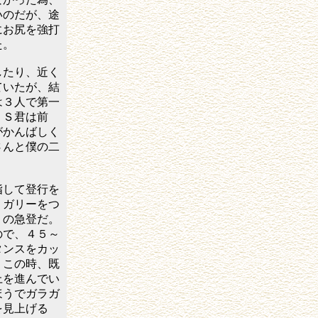
いのだが、途
にお尻を強打
た。
たり、近く
ていたが、結
は３人で第一
、Ｓ君は前
がかんばしく
さんと僕の二
して登行を
Ｂガリーをつ
りの急登だ。
ので、４５～
タンスをカッ
。この時、既
上を進んでい
ほうでガラガ
を見上げる