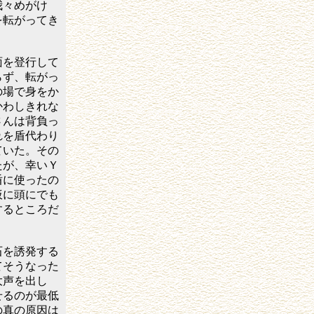
我々めがけ
を転がってき
を登行して
らず、転がっ
の場で身をか
かわしきれな
さんは背負っ
れを盾代わり
ていた。その
たが、幸いＹ
盾に使ったの
仮に頭にでも
するところだ
を誘発する
てそうなった
大声を出し
せるのが最低
の真の原因は