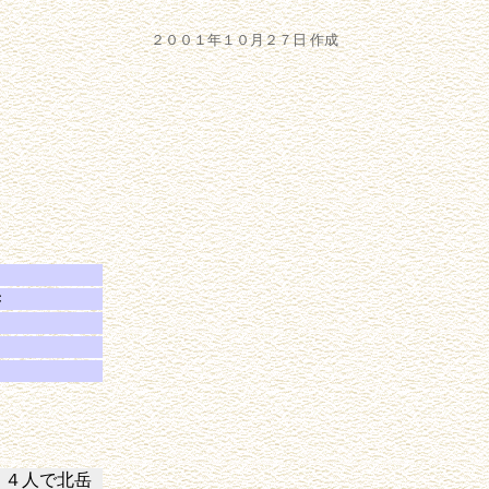
２００１年１０月２７日 作成
Ｃ
）
）
４人で北岳