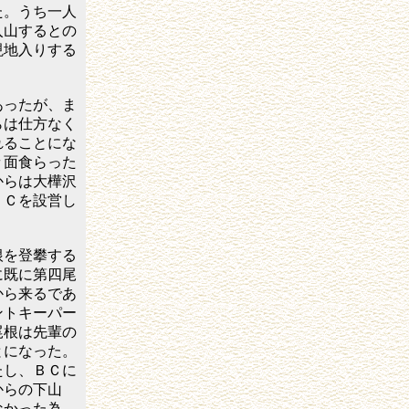
た。うち一人
入山するとの
現地入りする
ったが、ま
らは仕方なく
れることにな
々面食らった
からは大樺沢
ＢＣを設営し
を登攀する
に既に第四尾
から来るであ
ントキーパー
尾根は先輩の
とになった。
たし、ＢＣに
からの下山
なかった為、