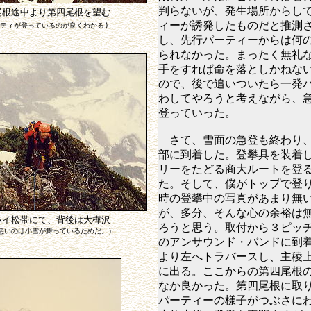
判らないが、発生場所からし
尾根途中より第四尾根を望む
）
ィーが誘発したものだと推測
ティが登っているのが良くわかる
し、先行パーティーからは何
られなかった。まったく無礼
手をすれば命を落としかねな
ので、後で追いついたら一発
わしてやろうと考えながら、
登っていった。
さて、雪面の急登も終わり、
部に到着した。登攀具を装着
リーをたどる商大ルートを登
た。そして、僕がトップで登
時の登攀中の写真があまり無
が、多分、そんな心の余裕は
ハイ松帯にて、背後は大樺沢
ろうと思う。取付から３ピッ
悪いのは小雪が舞っているためだ。）
のアンサウンド・バンドに到
より左へトラバースし、主稜
に出る。ここからの第四尾根
なか良かった。第四尾根に取
パーティーの様子がつぶさに