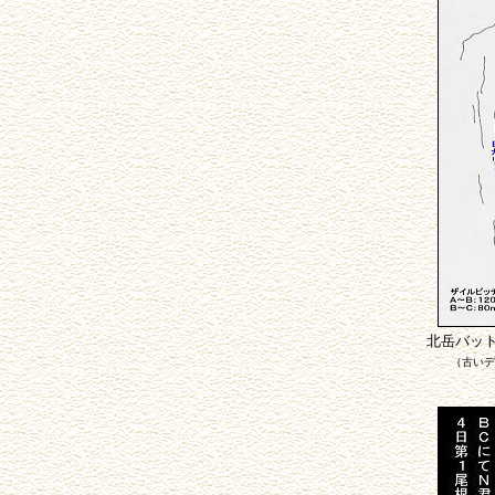
北岳バッ
（古いデ